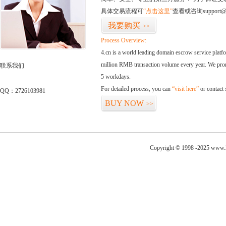
具体交易流程可
“点击这里”
查看或咨询support@
我要购买
>>
Process Overview:
4.cn is a world leading domain escrow service plat
million RMB transaction volume every year. We promi
联系我们
5 workdays.
For detailed process, you can
“visit here”
or contact
QQ：2726103981
BUY NOW
>>
Copyright © 1998 -2025 www.2